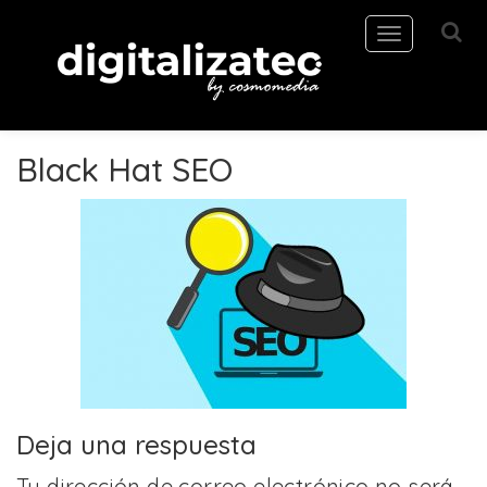
Toggle
navigation
Black Hat SEO
Deja una respuesta
Tu dirección de correo electrónico no será