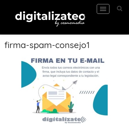
Toggle
navigation
firma-spam-consejo1