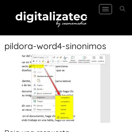
Toggle
navigation
pildora-word4-sinonimos