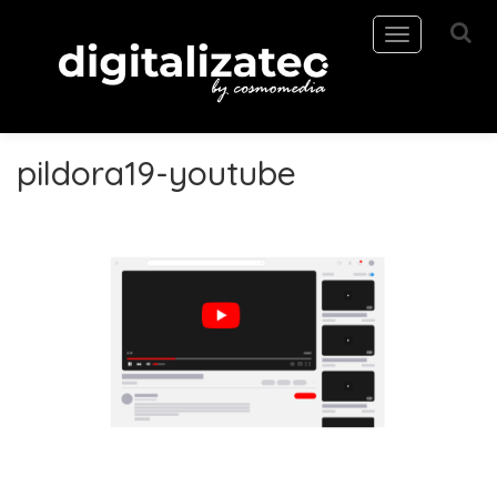
Toggle
navigation
pildora19-youtube