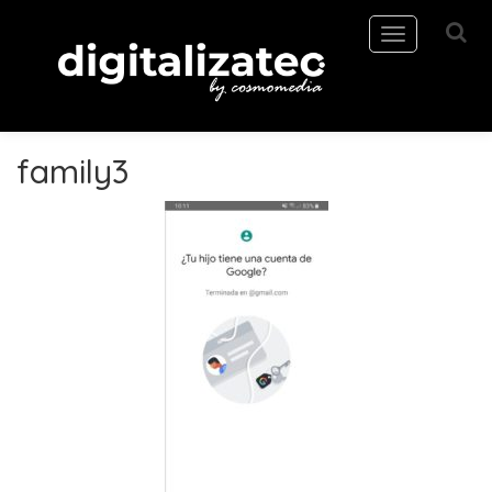
Toggle
navigation
family3