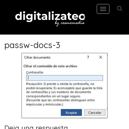
Toggle
navigation
passw-docs-3
Deja una respuesta