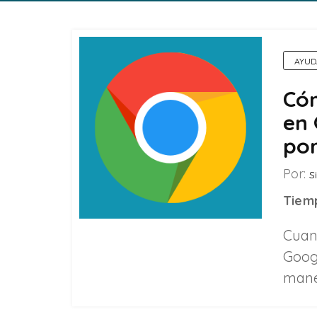
AYUD
Cóm
en 
por
Por:
Si
Tiemp
Cuan
Goog
mane