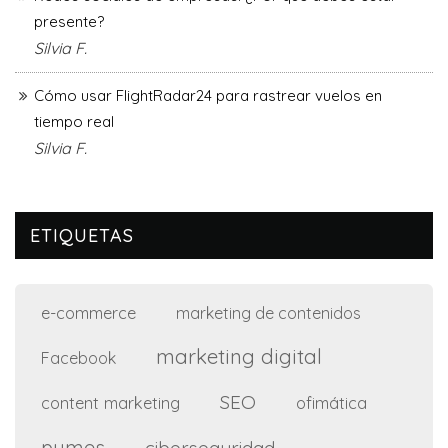
presente?
Silvia F.
Cómo usar FlightRadar24 para rastrear vuelos en
tiempo real
Silvia F.
ETIQUETAS
e-commerce
marketing de contenidos
marketing digital
Facebook
SEO
content marketing
ofimática
pymes