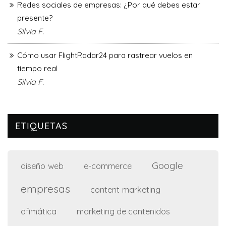
Redes sociales de empresas: ¿Por qué debes estar
presente?
Silvia F.
Cómo usar FlightRadar24 para rastrear vuelos en
tiempo real
Silvia F.
ETIQUETAS
Google
diseño web
e-commerce
empresas
content marketing
ofimática
marketing de contenidos