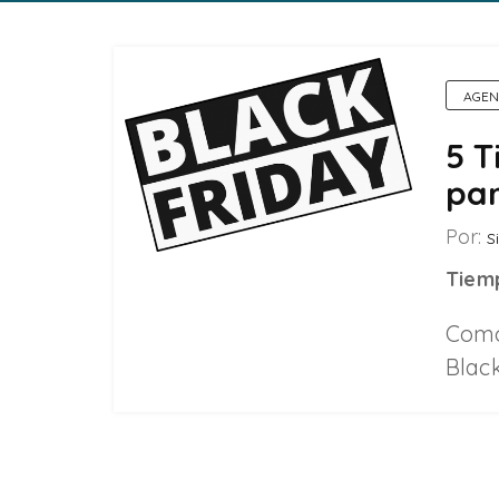
AGEN
5 T
pa
Por:
Si
Tiemp
Como 
Blac