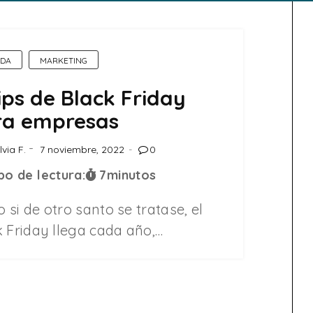
DA
MARKETING
ips de Black Friday
ra empresas
lvia F.
7 noviembre, 2022
0
o de lectura:
7
minutos
si de otro santo se tratase, el
k Friday llega cada año,…