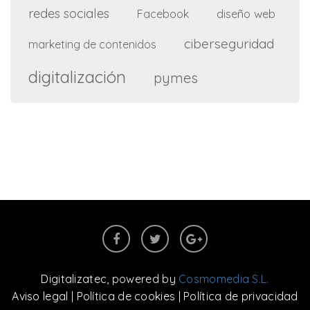
redes sociales
diseño web
Facebook
ciberseguridad
marketing de contenidos
digitalización
pymes
Digitalizatec
, powered by
Cosmomedia S.L.
Aviso legal
|
Política de cookies
|
Política de privacidad