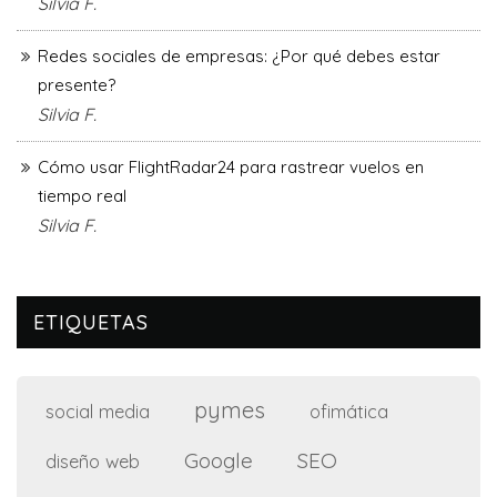
Silvia F.
Redes sociales de empresas: ¿Por qué debes estar
presente?
Silvia F.
Cómo usar FlightRadar24 para rastrear vuelos en
tiempo real
Silvia F.
ETIQUETAS
pymes
social media
ofimática
Google
SEO
diseño web