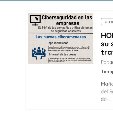
CIBE
HOM
su 
tra
Por:
Si
Tiemp
Maña
del 
de…