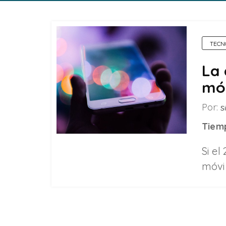
TECN
La 
móv
Por:
Si
Tiemp
Si el
móvil