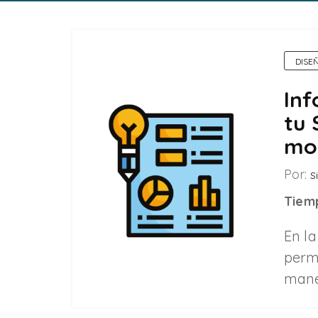
DISE
Inf
tu 
mo
Por:
Si
Tiemp
En la
perm
mane