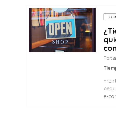
ECOM
¿Ti
qui
co
Por:
Si
Tiemp
Fren
pequ
e-co