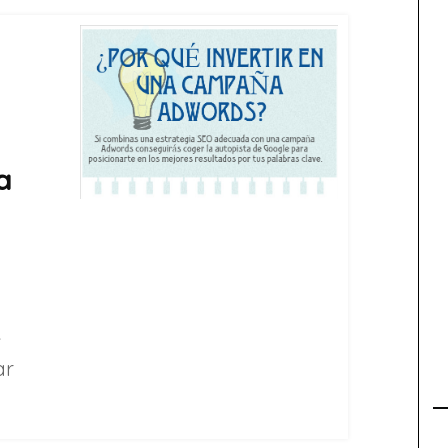
a
e
ar