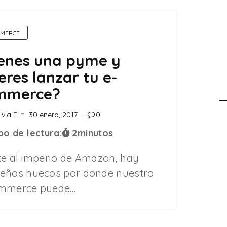
MERCE
enes una pyme y
eres lanzar tu e-
mmerce?
lvia F.
30 enero, 2017
0
o de lectura:
2
minutos
te al imperio de Amazon, hay
eños huecos por donde nuestro
mmerce puede…