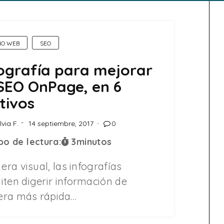
ÑO WEB
SEO
ografía para mejorar
SEO OnPage, en 6
tivos
lvia F.
14 septiembre, 2017
0
o de lectura:
3
minutos
 era visual, las infografías
iten digerir información de
ra más rápida…