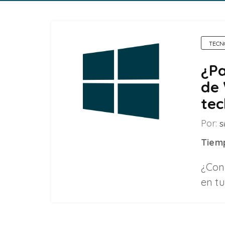
TECN
¿Pa
de 
tec
Por:
Si
Tiemp
¿Con
en t