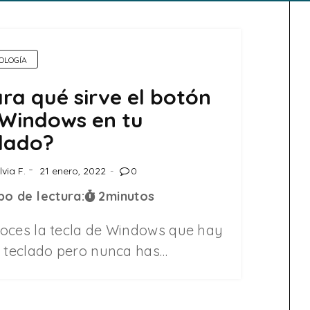
OLOGÍA
ra qué sirve el botón
Windows en tu
lado?
lvia F.
21 enero, 2022
0
o de lectura:
2
minutos
oces la tecla de Windows que hay
u teclado pero nunca has…