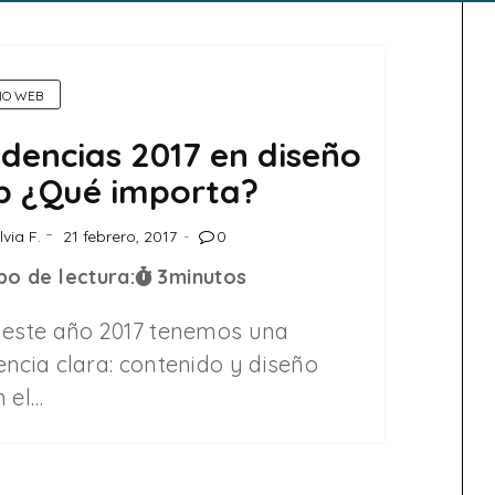
ÑO WEB
dencias 2017 en diseño
b ¿Qué importa?
lvia F.
21 febrero, 2017
0
o de lectura:
3
minutos
 este año 2017 tenemos una
ncia clara: contenido y diseño
n el…