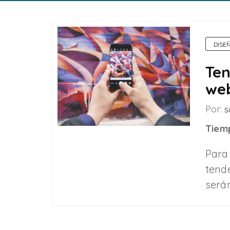
DISE
Ten
we
Por:
Si
Tiemp
Para
tende
será