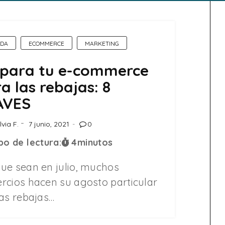
DA
ECOMMERCE
MARKETING
epara tu e-commerce
a las rebajas: 8
AVES
lvia F.
7 junio, 2021
0
o de lectura:
4
minutos
ue sean en julio, muchos
rcios hacen su agosto particular
las rebajas…