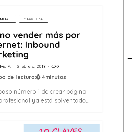
MERCE
MARKETING
mo vender más por
ernet: Inbound
rketing
lvia F.
5 febrero, 2018
0
o de lectura:
4
minutos
l paso número 1 de crear página
profesional ya está solventado…