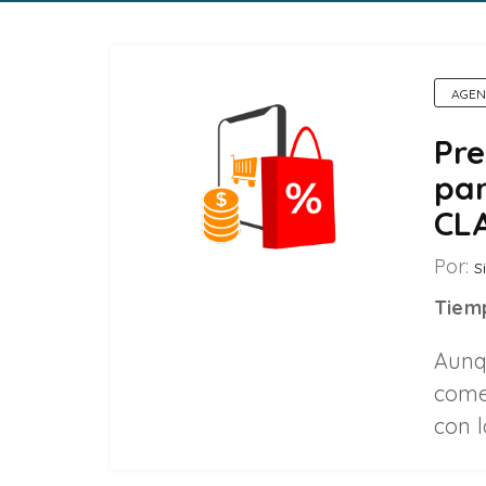
AGEN
Pr
par
CL
Por:
Si
Tiemp
Aunq
come
con 