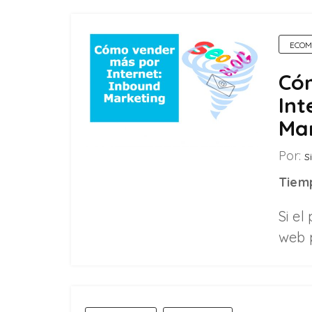
ECOM
Có
Int
Ma
Por:
Si
Tiemp
Si e
web 