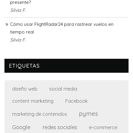
presente?
Silvia F.
Cómo usar FlightRadar24 para rastrear vuelos en
tiempo real
Silvia F.
ETIQUETAS
diseño web
social media
content marketing
Facebook
pymes
marketing de contenidos
Google
redes sociales
e-commerce