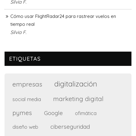
Silvia F.
Cómo usar FlightRadar24 para rastrear vuelos en
tiempo real
Silvia F.
ETIQUETAS
digitalización
empresas
marketing digital
social media
pymes
Google
ofimática
ciberseguridad
diseño web