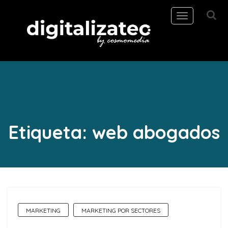
Toggle
navigation
Etiqueta:
web abogados
MARKETING
MARKETING POR SECTORES