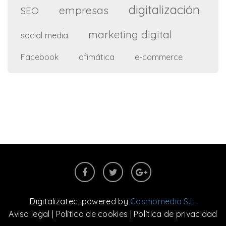
digitalización
empresas
SEO
marketing digital
social media
ofimática
e-commerce
Facebook
Digitalizatec
, powered by
Cosmomedia S.L.
Aviso legal
|
Política de cookies
|
Política de privacidad