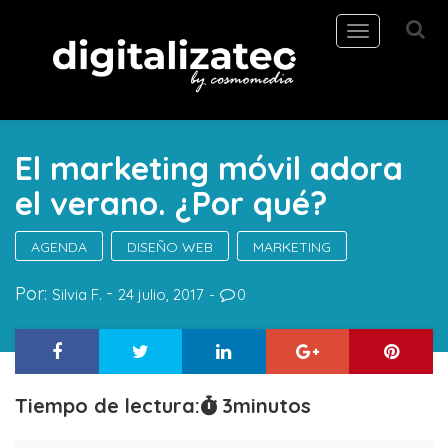
Toggle
navigation
El marketing móvil adora
el verano. ¿Por qué?
AGENDA
DISEÑO WEB
MARKETING
Por:
Silvia F.
24 julio, 2017
0
Tiempo de lectura:
3
minutos