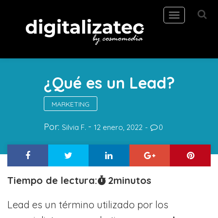
Toggle
navigation
¿Qué es un Lead?
MARKETING
Por:
Silvia F.
12 enero, 2022
0
Tiempo de lectura:
2
minutos
Lead es un término utilizado por los