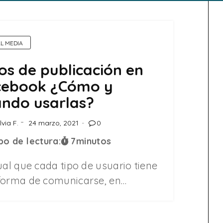
AL MEDIA
os de publicación en
cebook ¿Cómo y
ndo usarlas?
lvia F.
24 marzo, 2021
0
o de lectura:
7
minutos
ual que cada tipo de usuario tiene
forma de comunicarse, en…