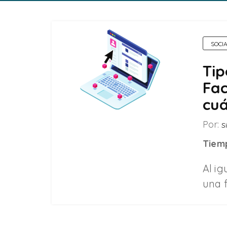
SOCI
Tip
Fa
cuá
Por:
Si
Tiemp
Al ig
una 