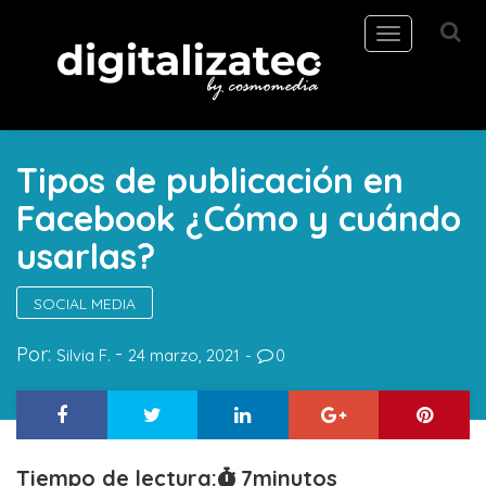
Toggle
navigation
Tipos de publicación en
Facebook ¿Cómo y cuándo
usarlas?
SOCIAL MEDIA
Por:
Silvia F.
24 marzo, 2021
0
Tiempo de lectura:
7
minutos