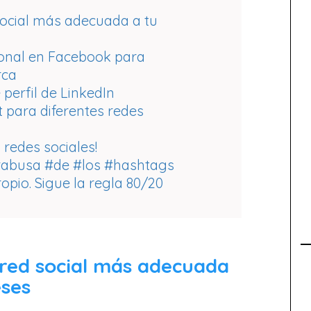
 social más adecuada a tu
rsonal en Facebook para
rca
 perfil de LinkedIn
t para diferentes redes
 redes sociales!
 #abusa #de #los #hashtags
pio. Sigue la regla 80/20
 red social más adecuada
eses