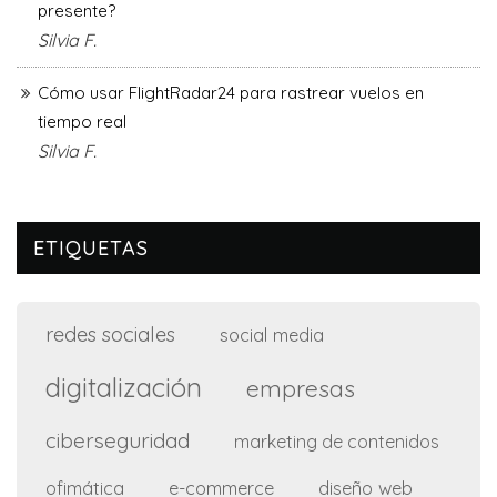
presente?
Silvia F.
Cómo usar FlightRadar24 para rastrear vuelos en
tiempo real
Silvia F.
ETIQUETAS
redes sociales
social media
digitalización
empresas
ciberseguridad
marketing de contenidos
ofimática
e-commerce
diseño web