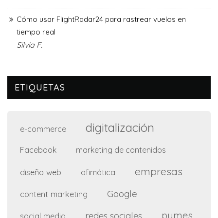
Cómo usar FlightRadar24 para rastrear vuelos en
tiempo real
Silvia F.
ETIQUETAS
digitalización
e-commerce
Facebook
marketing de contenidos
empresas
diseño web
ofimática
Google
content marketing
pymes
redes sociales
social media