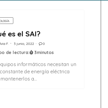
OLOGÍA
é es el SAI?
lvia F.
3 junio, 2022
0
o de lectura:
3
minutos
equipos informáticos necesitan un
 constante de energía eléctrica
 mantenerlos a…