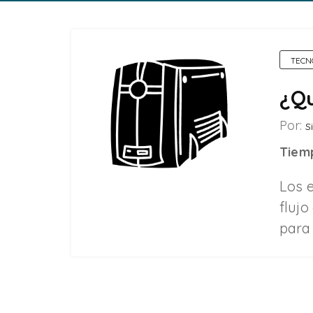
TECN
¿Qu
Por:
Si
Tiemp
Los 
flujo
para