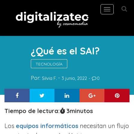
Toggle
navigation
¿Qué es el SAI?
TECNOLOGÍA
Por:
Silvia F.
3 junio, 2022
0
Tiempo de lectura:
3
minutos
Los
equipos informáticos
necesitan un flujo