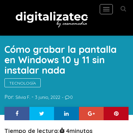
Toggle
navigation
Cómo grabar la pantalla
en Windows 10 y 11 sin
instalar nada
TECNOLOGÍA
Por:
Silvia F.
3 junio, 2022
0
Tiempo de lectura:
4
minutos