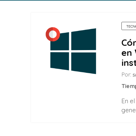
TECN
Cóm
en 
ins
Por:
Si
Tiemp
En el
gene