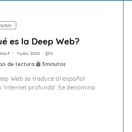
OLOGÍA
é es la Deep Web?
lvia F.
7 julio, 2022
0
o de lectura:
3
minutos
eep Web se traduce al español
 ‘Internet profunda’. Se denomina