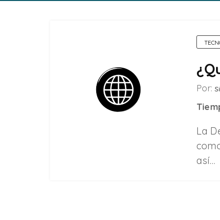
TECN
¿Qu
Por:
Si
Tiemp
La D
como
así…