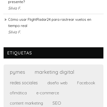
presente?
Silvia F.
Cómo usar FlightRadar24 para rastrear vuelos en
tiempo real
Silvia F.
ETIQUETAS
marketing digital
pymes
redes sociales
diseño web
Facebook
ofimática
e-commerce
SEO
content marketing