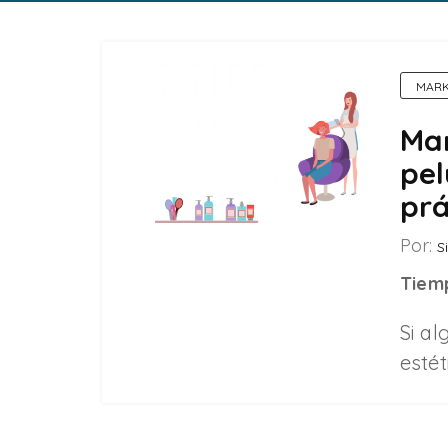
MARK
Mar
pel
prá
Por:
Si
Tiemp
Si al
estét