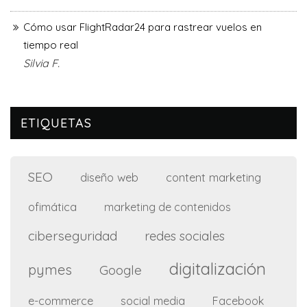
Cómo usar FlightRadar24 para rastrear vuelos en
tiempo real
Silvia F.
ETIQUETAS
SEO
diseño web
content marketing
ofimática
marketing de contenidos
ciberseguridad
redes sociales
digitalización
pymes
Google
e-commerce
social media
Facebook