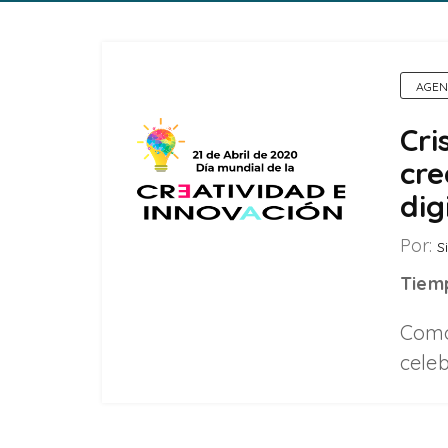
AGEN
Cri
cre
dig
Por:
Si
Tiemp
Como 
cele