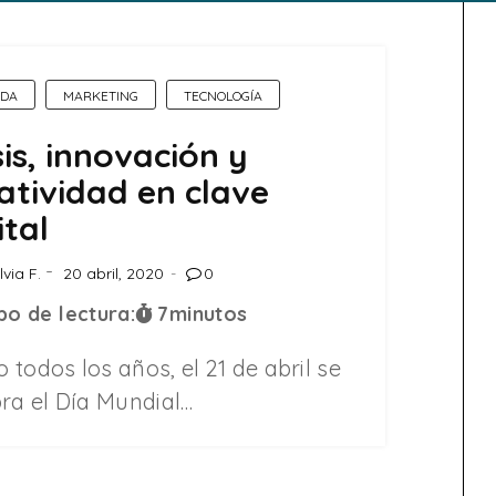
DA
MARKETING
TECNOLOGÍA
sis, innovación y
atividad en clave
ital
lvia F.
20 abril, 2020
0
o de lectura:
7
minutos
todos los años, el 21 de abril se
bra el Día Mundial…