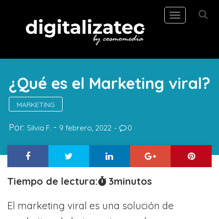
Toggle
navigation
¿Qué es el Marketing viral?
MARKETING
Por:
Silvia F.
9 febrero, 2022
0
Tiempo de lectura:
3
minutos
El marketing viral es una solución de