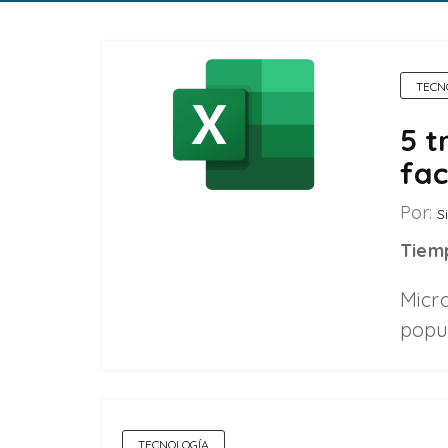
TECN
5 t
fac
Por:
Si
Tiemp
Micro
popul
TECNOLOGÍA