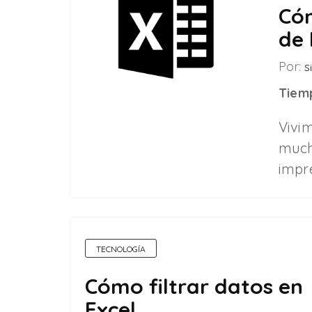
Cóm
de 
Por:
Si
Tiemp
Vivim
much
impr
TECNOLOGÍA
Cómo filtrar datos en
Excel