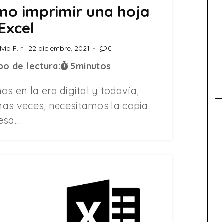
o imprimir una hoja
Excel
lvia F.
22 diciembre, 2021
0
o de lectura:
5
minutos
os en la era digital y todavía,
as veces, necesitamos la copia
esa.…