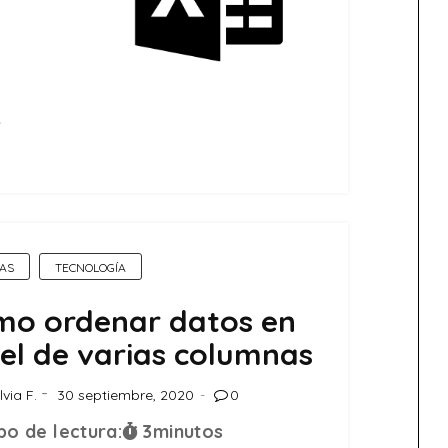
e
AS
TECNOLOGÍA
mo ordenar datos en
el de varias columnas
lvia F.
30 septiembre, 2020
0
o de lectura:
3
minutos