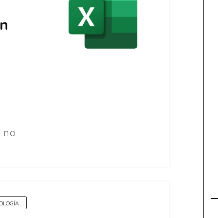
en
i no
OLOGÍA