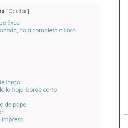
os
[
Ocultar
]
de Excel
cionada, hoja completa o libro
de largo
e la hoja: borde corto
po de papel
ón
o impresa