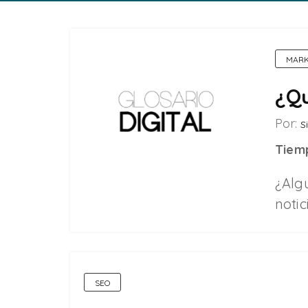
MARK
¿Qu
Por:
Si
Tiemp
¿Alg
notic
SEO