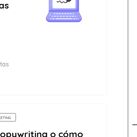
las
etas
ETING
copywriting o cómo