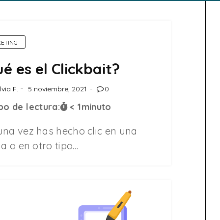
ETING
é es el Clickbait?
lvia F.
5 noviembre, 2021
0
o de lectura:
< 1
minuto
una vez has hecho clic en una
ia o en otro tipo…