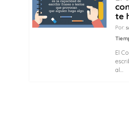
con
te 
Por:
Si
Tiemp
El C
escri
al…