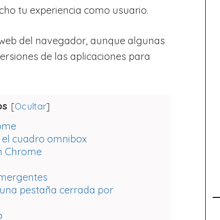
ho tu experiencia como usuario.
ón web del navegador, aunque algunas
ersiones de las aplicaciones para
os
[
Ocultar
]
rome
n el cuadro omnibox
 en Chrome
 emergentes
r una pestaña cerrada por
o