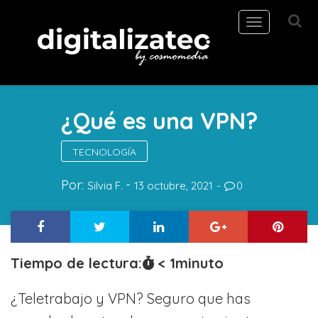
Toggle
navigation
¿Qué es una VPN?
TECNOLOGÍA
Por:
Silvia F.
13 octubre, 2021
0
Tiempo de lectura:
< 1
minuto
¿Teletrabajo y VPN? Seguro que has