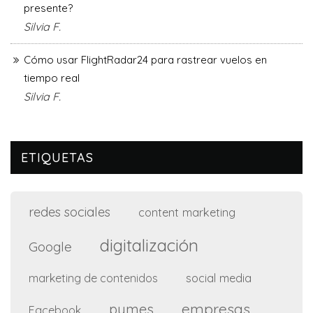
presente?
Silvia F.
Cómo usar FlightRadar24 para rastrear vuelos en
tiempo real
Silvia F.
ETIQUETAS
redes sociales
content marketing
digitalización
Google
social media
marketing de contenidos
empresas
pymes
Facebook