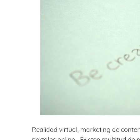
Realidad virtual, marketing de conten
portales online… Existen multitud de