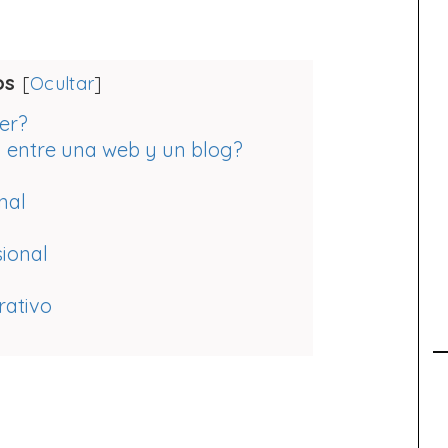
os
[
Ocultar
]
er?
n entre una web y un blog?
nal
ional
rativo