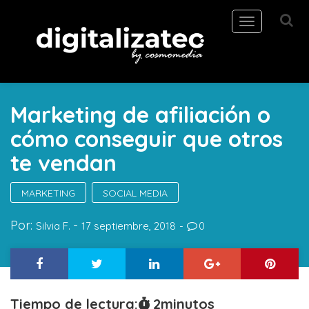
Toggle
navigation
Marketing de afiliación o
cómo conseguir que otros
te vendan
MARKETING
SOCIAL MEDIA
Por:
Silvia F.
17 septiembre, 2018
0
Tiempo de lectura:
2
minutos