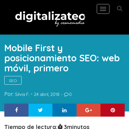
Toggle
navigation
Mobile First y
posicionamiento SEO: web
móvil, primero
SEO
Por:
Silvia F.
24 abril, 2018
0
Tiempo de lectura:
3
minutos