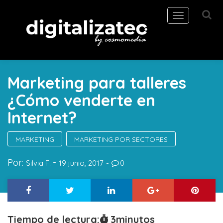
Toggle
navigation
Marketing para talleres
¿Cómo venderte en
Internet?
MARKETING
MARKETING POR SECTORES
Por:
Silvia F.
19 junio, 2017
0
Tiempo de lectura:
3
minutos