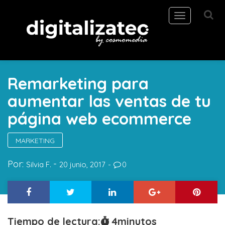
Toggle
navigation
Remarketing para
aumentar las ventas de tu
página web ecommerce
MARKETING
Por:
Silvia F.
20 junio, 2017
0
Tiempo de lectura:
4
minutos