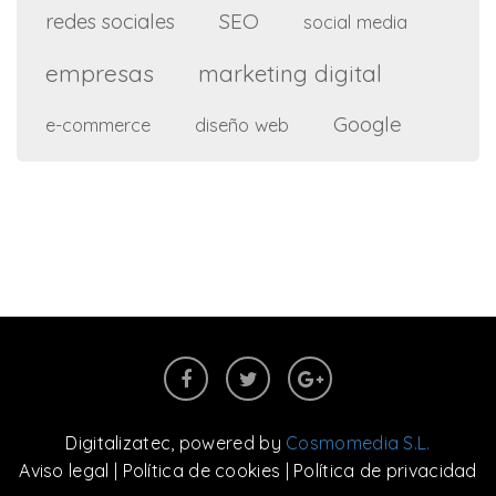
SEO
redes sociales
social media
empresas
marketing digital
Google
e-commerce
diseño web
Digitalizatec
, powered by
Cosmomedia S.L.
Aviso legal
|
Política de cookies
|
Política de privacidad